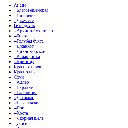
Анапа
--Благовещенская
--Витязево
--Джемете
Геленджик
--Архипо-Осиповка
--Бетта
--Голубая бухта
--Джанхот
--Дивноморское
--Кабардинка
--Криница
Красная поляна
Краснодар
Сочи
--Адлер
--Вардане
--Головинка
--Дагомыс
--Лазаревское
--Лоо
--Хоста
--Якорная щель
Туапсе