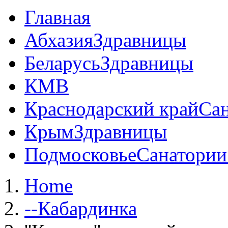
Главная
Абхазия
Здравницы
Беларусь
Здравницы
КМВ
Краснодарский край
Сан
Крым
Здравницы
Подмосковье
Санатории
Home
--Кабардинка