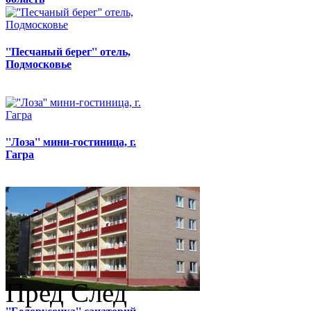
''Песчаный берег'' отель,
Подмосковье
''Лоза'' мини-гостиница, г.
Гагра
Пред
След