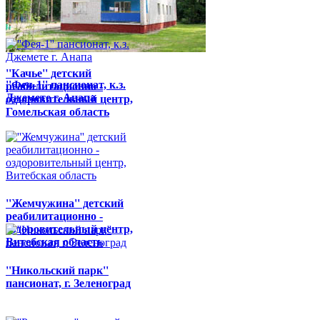
''Качье'' детский
''Фея-1'' пансионат, к.з.
реабилитационно -
Джемете г. Анапа
оздоровительный центр,
Гомельская область
''Жемчужина'' детский
реабилитационно -
оздоровительный центр,
Витебская область
''Никольский парк''
пансионат, г. Зеленоград