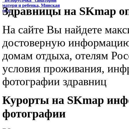
''Белорусочка'' санаторий
матери и ребенка, Минская
Здравницы на SKmap
о
обл.
На сайте Вы найдете мак
достоверную информацию 
домам отдыха, отелям Рос
условия проживания, инфр
фотографии здравниц
Курорты на SKmap
инф
фотографии