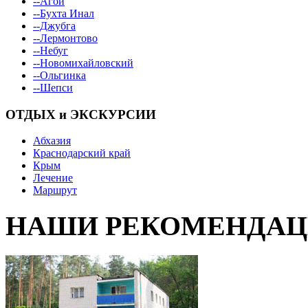
--Агой
--Бухта Инал
--Джубга
--Лермонтово
--Небуг
--Новомихайловский
--Ольгинка
--Шепси
ОТДЫХ и ЭКСКУРСИИ
Абхазия
Краснодарский край
Крым
Лечение
Маршрут
НАШИ РЕКОМЕНДА