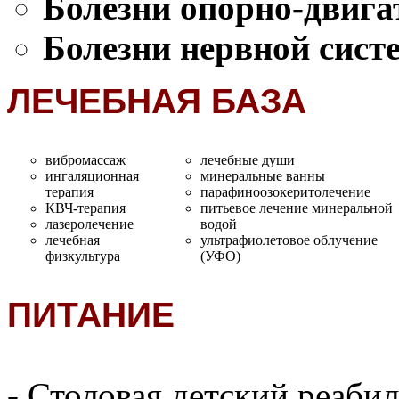
Болезни опорно-двига
Болезни нервной сист
ЛЕЧЕБНАЯ БАЗА
вибромассаж
лечебные души
ингаляционная
минеральные ванны
терапия
парафиноозокеритолечение
КВЧ-терапия
питьевое лечение минеральной
лазеролечение
водой
лечебная
ультрафиолетовое облучение
физкультура
(УФО)
ПИТАНИЕ
- Столовая детский реаби