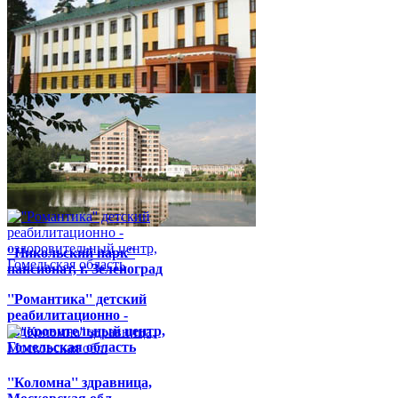
''Фея-1'' пансионат, к.з.
Джемете г. Анапа
''Жемчужина'' детский
реабилитационно -
оздоровительный центр,
Витебская область
''Никольский парк''
пансионат, г. Зеленоград
''Романтика'' детский
реабилитационно -
оздоровительный центр,
Гомельская область
''Коломна'' здравница,