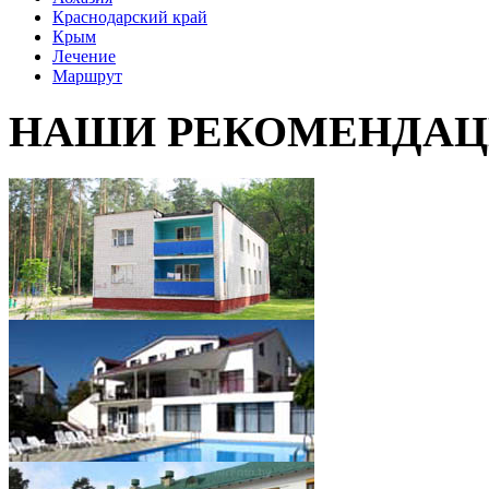
Краснодарский край
Крым
Лечение
Маршрут
НАШИ РЕКОМЕНДА
''Качье'' детский
реабилитационно -
оздоровительный центр,
Гомельская область