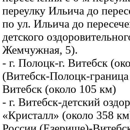
переулку Ильича до перес
по ул. Ильича до пересеч
детского оздоровительног
Жемчужная, 5).
- г. Полоцк-г. Витебск (ок
(Витебск-Полоцк-граница 
Витебск (около 105 км)
- г. Витебск-детский озд
«Кристалл» (около 358 км
России (Езерище)-Витебс