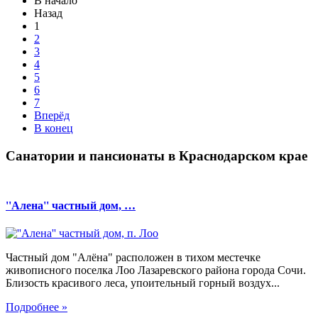
В начало
Назад
1
2
3
4
5
6
7
Вперёд
В конец
Санатории и пансионаты в Краснодарском крае
''Алена'' частный дом, …
Частный дом "Алёна" расположен в тихом местечке
живописного поселка Лоо Лазаревского района города Сочи.
Близость красивого леса, упоительный горный воздух...
Подробнее »