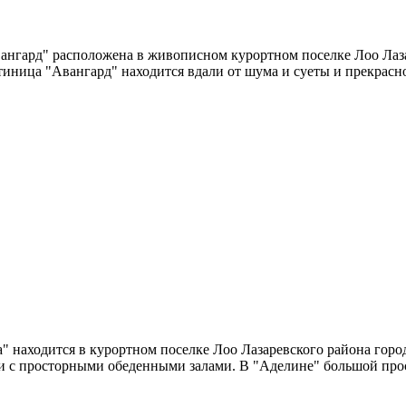
вангард" расположена в живописном курортном поселке Лоо Лаз
тиница "Авангард" находится вдали от шума и суеты и прекрасн
" находится в курортном поселке Лоо Лазаревского района гор
ни с просторными обеденными залами. В "Аделине" большой пр