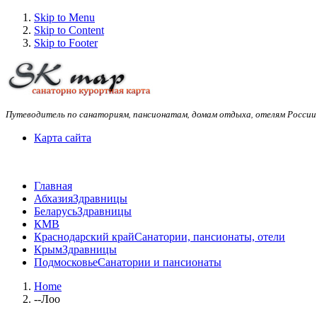
Skip to Menu
Skip to Content
Skip to Footer
Путеводитель по санаториям, пансионатам, домам отдыха, отелям России
Карта сайта
Главная
Абхазия
Здравницы
Беларусь
Здравницы
КМВ
Краснодарский край
Санатории, пансионаты, отели
Крым
Здравницы
Подмосковье
Санатории и пансионаты
Home
--Лоо