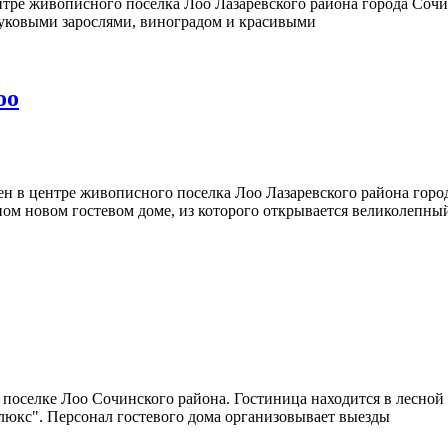
нтре живописного поселка Лоо Лазаревского района города Со
буковыми зарослями, виноградом и красивыми
оо
 в центре живописного поселка Лоо Лазаревского района горо
 новом гостевом доме, из которого открывается великолепный 
оселке Лоо Сочинского района. Гостиница находится в лесной 
"люкс". Персонал гостевого дома организовывает выезды