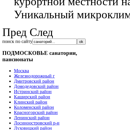
курортной местности н
Уникальный микрокли
Пред
След
поиск по сайту
ПОДМОСКОВЬЕ
санатории,
пансионаты
Москва
Железнодорожный г
Дмитровский район
Домодедовский район
Истринский район
Каширский район
Клинский район
Коломенский район
Красногорский район
Ленинский район
Лосиноостровский р-н
Луховицкий район