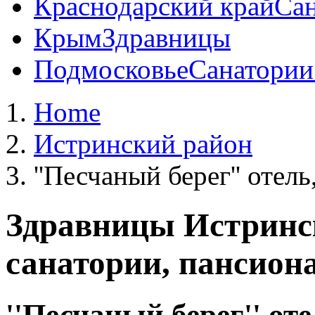
Краснодарский край
Сан
Крым
Здравницы
Подмосковье
Санатории
Home
Истринский район
''Песчаный берег'' отел
Здравницы Истринс
санатории, пансион
''Песчаный берег'' от