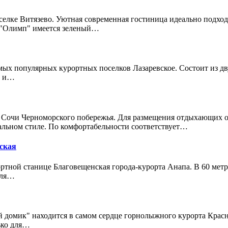
селке Витязево. Уютная современная гостиница идеально подход
а "Олимп" имеется зеленый…
мых популярных курортных поселков Лазаревское. Состоит из дв
х и…
а Сочи Черноморского побережья. Для размещения отдыхающих о
льном стиле. По комфортабельности соответствует…
нская
тной станице Благовещенская города-курорта Анапа. В 60 метр
Для…
домик" находится в самом сердце горнолыжного курорта Красная
ько для…