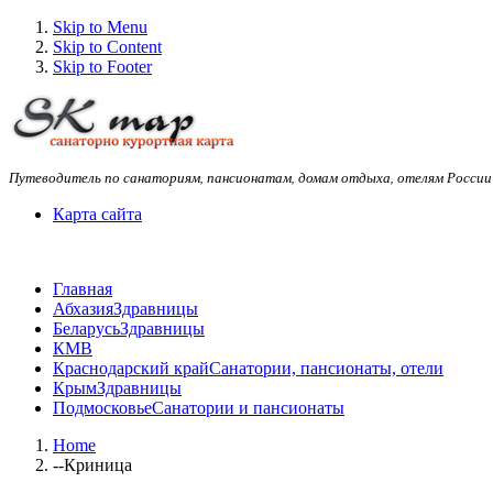
Skip to Menu
Skip to Content
Skip to Footer
Путеводитель по санаториям, пансионатам, домам отдыха, отелям России
Карта сайта
Главная
Абхазия
Здравницы
Беларусь
Здравницы
КМВ
Краснодарский край
Санатории, пансионаты, отели
Крым
Здравницы
Подмосковье
Санатории и пансионаты
Home
--Криница