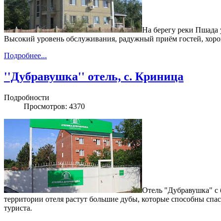
На берегу реки Пшада 
Высокий уровень обслуживания, радужный приём гостей, хорош
Подробнее...
''Дубравушка'' отель, с. Криница
Подробности
Просмотров: 4370
Отель "Дубравушка" с 
территории отеля растут большие дубы, которые способны спас
туриста.