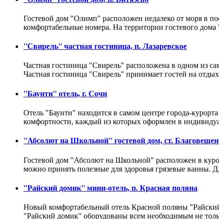
Гостевой дом "Олимп" расположен недалеко от моря в по
комфортабельные номера. На территории гостевого дом
''Свирель'' частная гостиница, п. Лазаревское
Частная гостиница "Свирель" расположена в одном из са
Частная гостиница "Свирель" принимает гостей на отды
''Баунти'' отель, г. Сочи
Отель "Баунти" находится в самом центре города-курорт
комфортности, каждый из которых оформлен в индивидуа
''Абсолют на Школьной'' гостевой дом, ст. Благовеще
Гостевой дом "Абсолют на Школьной" расположен в курор
можно принять полезные для здоровья грязевые ванны. 
''Райский домик'' мини-отель, п. Красная поляна
Новый комфортабельный отель Красной поляны "Райский 
"Райский домик" оборудованы всем необходимым не тол