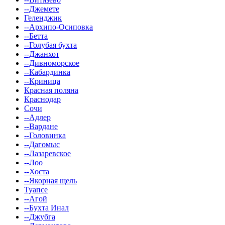
--Джемете
Геленджик
--Архипо-Осиповка
--Бетта
--Голубая бухта
--Джанхот
--Дивноморское
--Кабардинка
--Криница
Красная поляна
Краснодар
Сочи
--Адлер
--Вардане
--Головинка
--Дагомыс
--Лазаревское
--Лоо
--Хоста
--Якорная щель
Туапсе
--Агой
--Бухта Инал
--Джубга