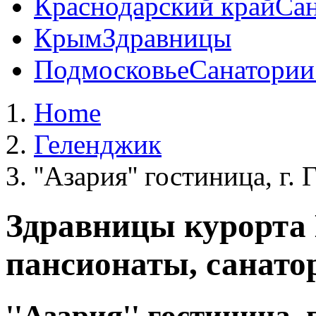
Краснодарский край
Сан
Крым
Здравницы
Подмосковье
Санатории
Home
Геленджик
''Азария'' гостиница, г.
Здравницы курорта
пансионаты, санато
''Азария'' гостиница, 