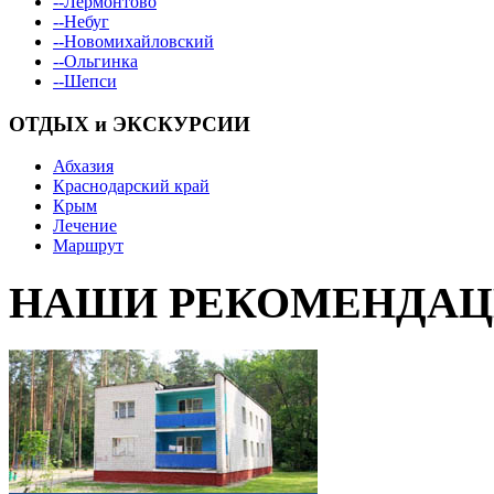
--Лермонтово
--Небуг
--Новомихайловский
--Ольгинка
--Шепси
ОТДЫХ и ЭКСКУРСИИ
Абхазия
Краснодарский край
Крым
Лечение
Маршрут
НАШИ РЕКОМЕНДА