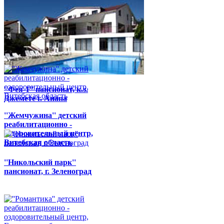
''Качье'' детский
реабилитационно -
оздоровительный центр,
Гомельская область
''Фея-1'' пансионат, к.з.
Джемете г. Анапа
''Жемчужина'' детский
реабилитационно -
оздоровительный центр,
Витебская область
''Никольский парк''
пансионат, г. Зеленоград