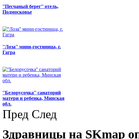
''Песчаный берег'' отель,
Подмосковье
''Лоза'' мини-гостиница, г.
Гагра
''Белорусочка'' санаторий
матери и ребенка, Минская
обл.
Пред
След
Здравницы на SKmap
о