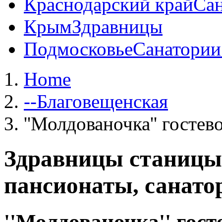
Краснодарский край
Сан
Крым
Здравницы
Подмосковье
Санатории
Home
--Благовещенская
''Молдованочка'' гостев
Здравницы станицы
пансионаты, санато
''Молдованочка'' госте