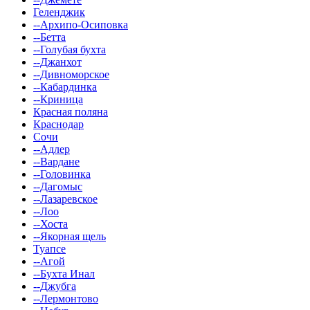
Геленджик
--Архипо-Осиповка
--Бетта
--Голубая бухта
--Джанхот
--Дивноморское
--Кабардинка
--Криница
Красная поляна
Краснодар
Сочи
--Адлер
--Вардане
--Головинка
--Дагомыс
--Лазаревское
--Лоо
--Хоста
--Якорная щель
Туапсе
--Агой
--Бухта Инал
--Джубга
--Лермонтово