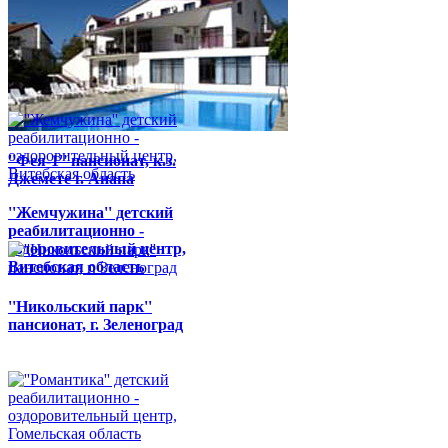
''Качье'' детский
реабилитационно -
оздоровительный центр,
Гомельская область
''Фея-1'' пансионат, к.з.
Джемете г. Анапа
''Жемчужина'' детский
реабилитационно -
оздоровительный центр,
Витебская область
''Никольский парк''
пансионат, г. Зеленоград