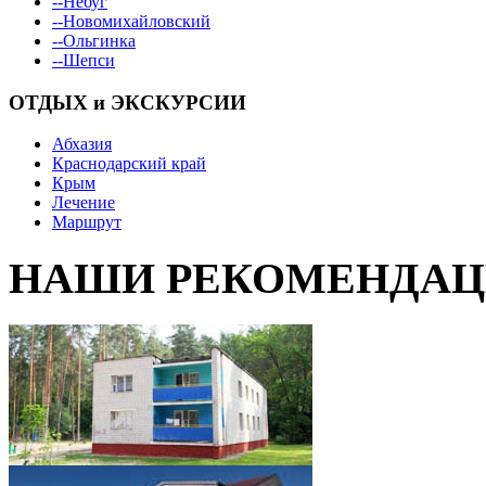
--Небуг
--Новомихайловский
--Ольгинка
--Шепси
ОТДЫХ и ЭКСКУРСИИ
Абхазия
Краснодарский край
Крым
Лечение
Маршрут
НАШИ РЕКОМЕНДА