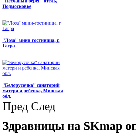
''Песчаный берег'' отель,
Подмосковье
''Лоза'' мини-гостиница, г.
Гагра
''Белорусочка'' санаторий
матери и ребенка, Минская
обл.
Пред
След
Здравницы на SKmap
о