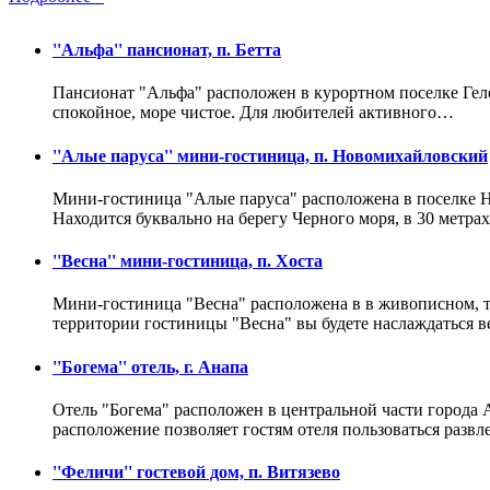
''Альфа'' пансионат, п. Бетта
Пансионат "Альфа" расположен в курортном поселке Гелен
спокойное, море чистое. Для любителей активного…
''Алые паруса'' мини-гостиница, п. Новомихайловский
Мини-гостиница "Алые паруса" расположена в поселке Но
Находится буквально на берегу Черного моря, в 30 метра
''Весна'' мини-гостиница, п. Хоста
Мини-гостиница "Весна" расположена в в живописном, ти
территории гостиницы "Весна" вы будете наслаждаться
''Богема'' отель, г. Анапа
Отель "Богема" расположен в центральной части города А
расположение позволяет гостям отеля пользоваться разв
''Феличи'' гостевой дом, п. Витязево