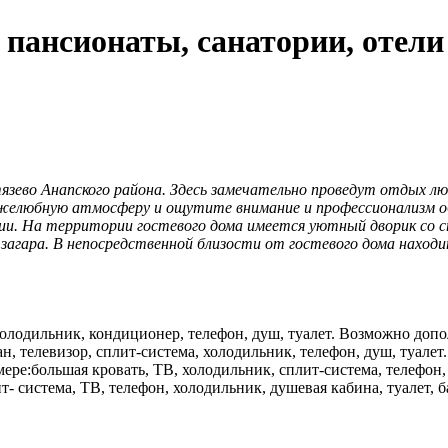
 пансионаты, санатории, отели
язево Анапского района. Здесь замечательно проведут отдых л
ружелюбную атмосферу и ощутите внимание и профессионализм о
и. На территории гостевого дома имеется уютный дворик со с
 загара. В непосредственной близости от гостевого дома нахо
холодильник, кондиционер, телефон, душ, туалет. Возможно доп
н, телевизор, сплит-система, холодильник, телефон, душ, туалет.
ере:большая кровать, ТВ, холодильник, сплит-система, телефон, 
т- система, ТВ, телефон, холодильник, душевая кабина, туалет, б