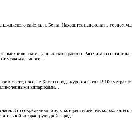
джикского района, п. Бетта. Находится пансионат в горном ущел
вомихайловский Туапсинского района. Рассчитана гостиница на 
х от мелко-галечного…
хом месте, поселке Хоста города-курорта Сочи. В 100 метрах 
 великолепными кипарисами,…
напа. Это современный отель, который имеет несколько категор
лекательной инфраструктурой города