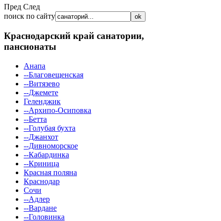
Пред
След
поиск по сайту
Краснодарский край
санатории,
пансионаты
Анапа
--Благовещенская
--Витязево
--Джемете
Геленджик
--Архипо-Осиповка
--Бетта
--Голубая бухта
--Джанхот
--Дивноморское
--Кабардинка
--Криница
Красная поляна
Краснодар
Сочи
--Адлер
--Вардане
--Головинка