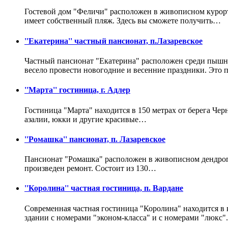
Гостевой дом "Феличи" расположен в живописном курортн
имеет собственный пляж. Здесь вы сможете получить…
''Екатерина'' частный пансионат, п.Лазаревское
Частный пансионат "Екатерина" расположен среди пышной
весело провести новогодние и весенние праздники. Это
''Марта'' гостиница, г. Адлер
Гостиница "Марта" находится в 150 метрах от берега Чер
азалии, юкки и другие красивые…
''Ромашка'' пансионат, п. Лазаревское
Пансионат "Ромашка" расположен в живописном дендропар
произведен ремонт. Состоит из 130…
''Королина'' частная гостиница, п. Вардане
Современная частная гостиница "Королина" находится в 
здании с номерами "эконом-класса" и с номерами "люкс