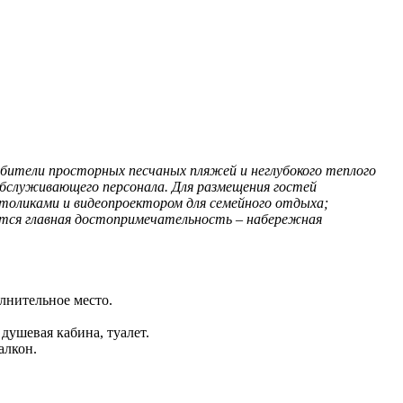
юбители просторных песчаных пляжей и неглубокого теплого
бслуживающего персонала. Для размещения гостей
толиками и видеопроектором для семейного отдыха;
дится главная достопримечательность – набережная
олнительное место.
душевая кабина, туалет.
алкон.