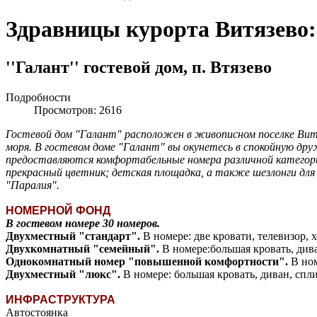
Здравницы курорта Витязево:
''Галант'' гостевой дом, п. Втязево
Подробности
Просмотров: 2616
Гостевой дом "Галант" расположен в живописном поселке Вит
моря. В гостевом доме "Галант" вы окунетесь в спокойную д
предоставляются комфортабельные номера различной категори
прекрасный цветник; детская площадка, а также шезлонги для
"Паралия".
НОМЕРНОЙ ФОНД
В гостевом номере 30 номеров.
Двухместный "стандарт".
В номере: две кровати, телевизор, 
Двухкомнатный "семейный".
В номере:большая кровать, дива
Однокомнатный номер "повышенной комфортности".
В ном
Двухместный "люкс".
В номере: большая кровать, диван, спли
ИНФРАСТРУКТУРА
Автостоянка