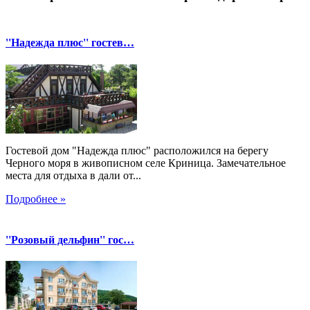
''Надежда плюс'' гостев…
Гостевой дом "Надежда плюс" расположился на берегу
Черного моря в живописном селе Криница. Замечательное
места для отдыха в дали от...
Подробнее »
''Розовый дельфин'' гос…