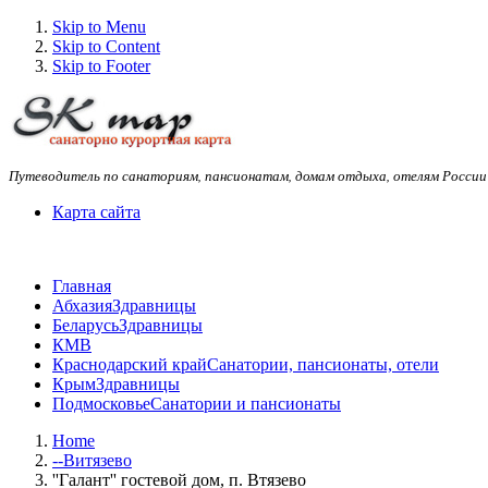
Skip to Menu
Skip to Content
Skip to Footer
Путеводитель по санаториям, пансионатам, домам отдыха, отелям России
Карта сайта
Главная
Абхазия
Здравницы
Беларусь
Здравницы
КМВ
Краснодарский край
Санатории, пансионаты, отели
Крым
Здравницы
Подмосковье
Санатории и пансионаты
Home
--Витязево
''Галант'' гостевой дом, п. Втязево