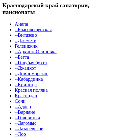
Краснодарский край
санатории,
пансионаты
Анапа
--Благовещенская
--Витязево
--Джемете
Геленджик
--Архипо-Осиповка
--Бетта
--Голубая бухта
--Джанхот
--Дивноморское
--Кабардинка
--Криница
Красная поляна
Краснодар
Сочи
--Адлер
--Вардане
--Головинка
--Дагомыс
--Лазаревское
--Лоо