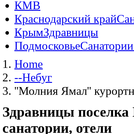
КМВ
Краснодарский край
Сан
Крым
Здравницы
Подмосковье
Санатории
Home
--Небуг
''Молния Ямал'' курорт
Здравницы поселка 
санатории, отели