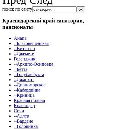
поиск по сайту
Краснодарский край
санатории,
пансионаты
Анапа
--Благовещенская
--Витязево
--Джемете
Геленджик
--Архипо-Осиповка
--Бетта
--Голубая бухта
--Джанхот
--Дивноморское
--Кабардинка
--Криница
Красная поляна
Краснодар
Сочи
--Адлер
--Вардане
--Головинка