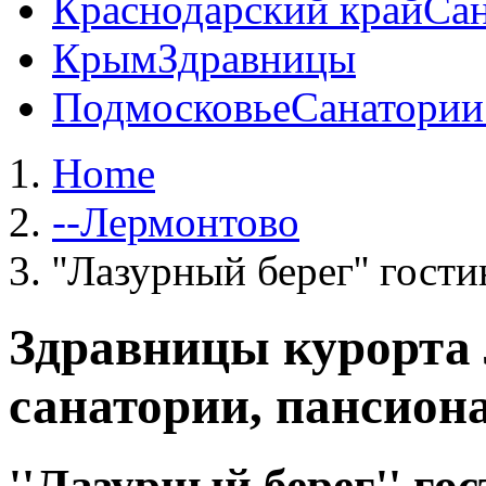
Краснодарский край
Сан
Крым
Здравницы
Подмосковье
Санатории
Home
--Лермонтово
''Лазурный берег'' гост
Здравницы курорта
санатории, пансион
''Лазурный берег'' го