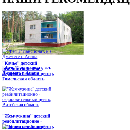
''Качье'' детский
''Фея-1'' пансионат, к.з.
реабилитационно -
Джемете г. Анапа
оздоровительный центр,
Гомельская область
''Жемчужина'' детский
реабилитационно -
оздоровительный центр,