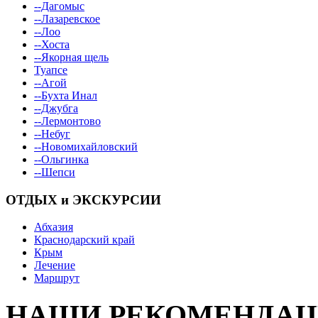
--Дагомыс
--Лазаревское
--Лоо
--Хоста
--Якорная щель
Туапсе
--Агой
--Бухта Инал
--Джубга
--Лермонтово
--Небуг
--Новомихайловский
--Ольгинка
--Шепси
ОТДЫХ и ЭКСКУРСИИ
Абхазия
Краснодарский край
Крым
Лечение
Маршрут
НАШИ РЕКОМЕНДА