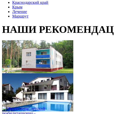
Краснодарский край
Крым
Лечение
Маршрут
НАШИ РЕКОМЕНДА
''Качье'' детский
реабилитационно -
оздоровительный центр,
Гомельская область