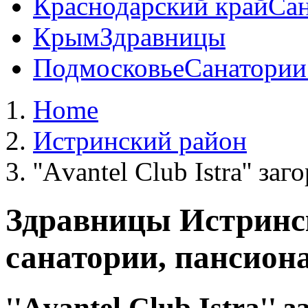
Краснодарский край
Сан
Крым
Здравницы
Подмосковье
Санатории
Home
Истринский район
''Аvantel Club Istra'' з
Здравницы Истринс
санатории, пансион
''Аvantel Club Istra''