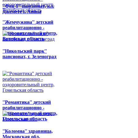
''Фея-1'' пансионат, к.з.
Джемете г. Анапа
''Жемчужина'' детский
реабилитационно -
оздоровительный центр,
Витебская область
''Никольский парк''
пансионат, г. Зеленоград
''Романтика'' детский
реабилитационно -
оздоровительный центр,
Гомельская область
''Коломна'' здравница,
Московская обл.