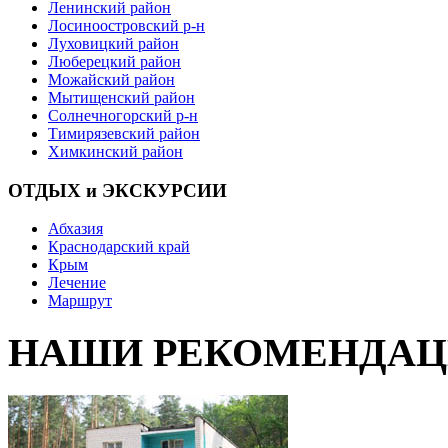
Ленинский район
Лосиноостровский р-н
Луховицкий район
Люберецкий район
Можайский район
Мытищенский район
Солнечногорский р-н
Тимирязевский район
Химкинский район
ОТДЫХ и ЭКСКУРСИИ
Абхазия
Краснодарский край
Крым
Лечение
Маршрут
НАШИ РЕКОМЕНДА