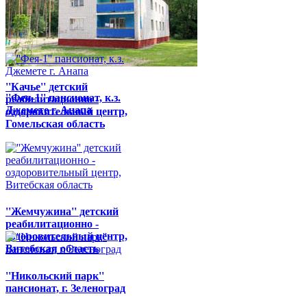
''Качье'' детский
''Фея-1'' пансионат, к.з.
реабилитационно -
Джемете г. Анапа
оздоровительный центр,
Гомельская область
''Жемчужина'' детский
реабилитационно -
оздоровительный центр,
Витебская область
''Никольский парк''
пансионат, г. Зеленоград