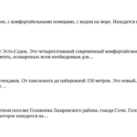
ание, с комфортабельными номерами, с видом на море. Находитс
 Эсто-Садок. Это четырехэтажный современный комфортабельны
амента, оснащенных всем необходимым для…
Геленджик. От пансионата до набережной 150 метров. Это новый
ет…
ом поселке Головинка Лазаревского района, гоаода Сочи. Голо
 которое находится на…