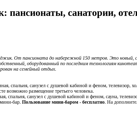
: пансионаты, санатории, оте
енджик. От пансионата до набережной 150 метров. Это новый,
обственный, оборудованный по последним технологиям кинотеат
рован на семейный отдых.
ная, спальня, санузел с душевой кабиной и феном, телевизор, х
сте возможно размещение третьего человека.
иная, спальня, санузел с душевой кабиной и феном, сауна, телев
, мини-бар.
Пользование мини-баром - бесплатно
. На дополните