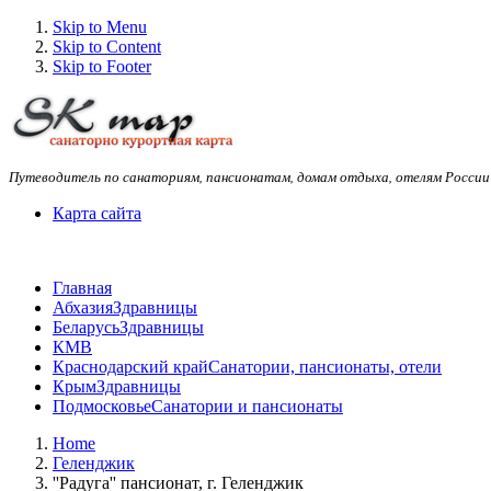
Skip to Menu
Skip to Content
Skip to Footer
Путеводитель по санаториям, пансионатам, домам отдыха, отелям России
Карта сайта
Главная
Абхазия
Здравницы
Беларусь
Здравницы
КМВ
Краснодарский край
Санатории, пансионаты, отели
Крым
Здравницы
Подмосковье
Санатории и пансионаты
Home
Геленджик
''Радуга'' пансионат, г. Геленджик