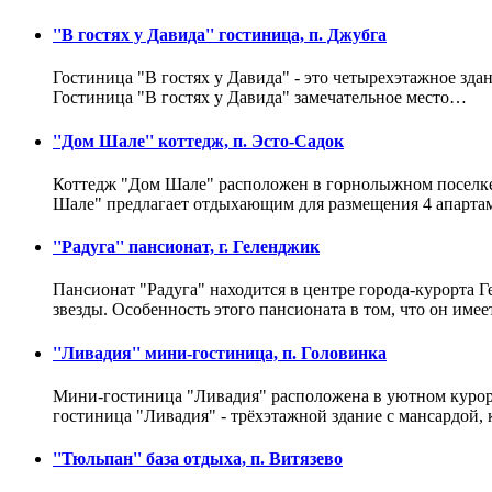
''В гостях у Давида'' гостиница, п. Джубга
Гостиница "В гостях у Давида" - это четырехэтажное зд
Гостиница "В гостях у Давида" замечательное место…
''Дом Шале'' коттедж, п. Эсто-Садок
Коттедж "Дом Шале" расположен в горнолыжном поселке
Шале" предлагает отдыхающим для размещения 4 апарт
''Радуга'' пансионат, г. Геленджик
Пансионат "Радуга" находится в центре города-курорта 
звезды. Особенность этого пансионата в том, что он име
''Ливадия'' мини-гостиница, п. Головинка
Мини-гостиница "Ливадия" расположена в уютном курортн
гостиница "Ливадия" - трёхэтажной здание с мансардой,
''Тюльпан'' база отдыха, п. Витязево