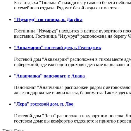
База отдыха "Тюльпан" находится у самого берега небол
и семейного отдыха. Рядом с базой отдыха имеется…
''Изумруд'' гостиница, п. Джубга
Гостиница "Изумруд" находится в центре курортного посе
выставки. Гостиница "Изумруд" расположена на берегу 
''Аквамарин'' гостевой дом, г. Геленджик
Гостевой дом "Аквамарин" расположен в тихом месте адм
набережной, где ежегодно проходят детские карнавалы 
''Анапчанка'' пансионат, г. Анапа
Пансионат "Анапчанка" расположен рядом с автовокзало
железнодорожные и авиа кассы, банкоматы. Также здесь
''Лера'' гостевой дом, п. Лоо
Гостевой дом "Лера" расположен в курортном поселке Ло
гостевом доме вы комфортно отдохнете и приятно прове
Пред
След