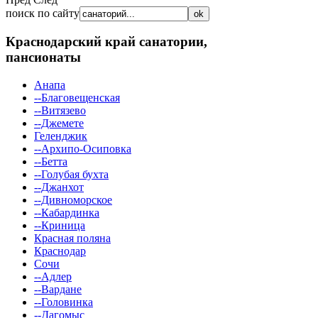
поиск по сайту
Краснодарский край
санатории,
пансионаты
Анапа
--Благовещенская
--Витязево
--Джемете
Геленджик
--Архипо-Осиповка
--Бетта
--Голубая бухта
--Джанхот
--Дивноморское
--Кабардинка
--Криница
Красная поляна
Краснодар
Сочи
--Адлер
--Вардане
--Головинка
--Дагомыс