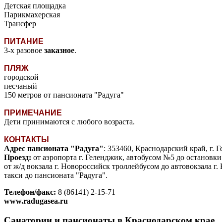
Детская площадка
Парикмахерская
Трансфер
ПИТАНИЕ
3-х разовое
заказное
.
ПЛЯЖ
городской
песчаный
150 метров от пансионата "Радуга"
ПРИМЕЧАНИЕ
Дети принимаются с любого возраста.
КОНТАКТЫ
Адрес пансионата "Радуга"
: 353460, Краснодарский край, г. 
Проезд:
от аэропорта г. Геленджик, автобусом №5 до остановки
от ж/д вокзала г. Новороссийск троллейбусом до автовокзала г
такси до пансионата "Радуга".
Телефон/факс:
8 (86141) 2-15-71
www.radugasea.ru
Санатории и пансионаты в Краснодарском крае