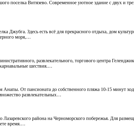
ьшого поселка Витязево. Современное уютное здание с двух и т
лка Джубга. Здесь есть всё для прекрасного отдыха, дом культур
Черного моря,…
инистративного, развлекательного, торгового центра Геленджика
и карнавальные шествия.…
м Анапы. От пансионата до собственного пляжа 10-15 минут хо
 множество развлекательных…
о Лазаревского района на Черноморского побережья. Для размещ
дете время.…