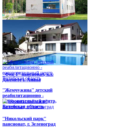
''Качье'' детский
реабилитационно -
оздоровительный центр,
Гомельская область
''Фея-1'' пансионат, к.з.
Джемете г. Анапа
''Жемчужина'' детский
реабилитационно -
оздоровительный центр,
Витебская область
''Никольский парк''
пансионат, г. Зеленоград