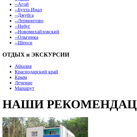
--Агой
--Бухта Инал
--Джубга
--Лермонтово
--Небуг
--Новомихайловский
--Ольгинка
--Шепси
ОТДЫХ и ЭКСКУРСИИ
Абхазия
Краснодарский край
Крым
Лечение
Маршрут
НАШИ РЕКОМЕНДА