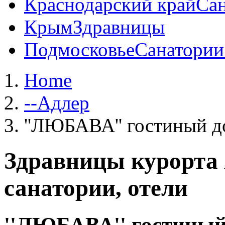
Краснодарский край
Сан
Крым
Здравницы
Подмосковье
Санатории
Home
--Адлер
''ЛЮБАВА'' гостиный до
Здравницы курорта 
санатории, отели
''ЛЮБАВА'' гостиный 