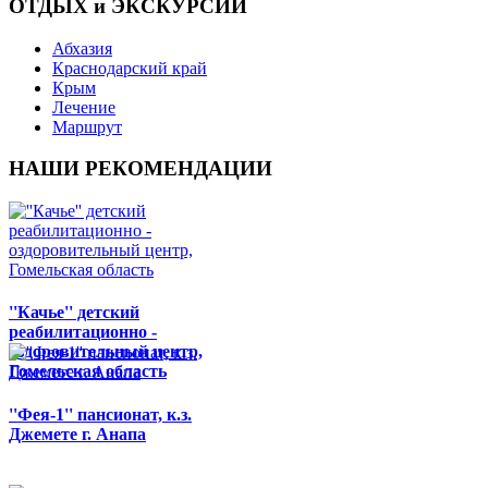
ОТДЫХ и ЭКСКУРСИИ
Абхазия
Краснодарский край
Крым
Лечение
Маршрут
НАШИ РЕКОМЕНДАЦИИ
''Качье'' детский
реабилитационно -
оздоровительный центр,
Гомельская область
''Фея-1'' пансионат, к.з.
Джемете г. Анапа