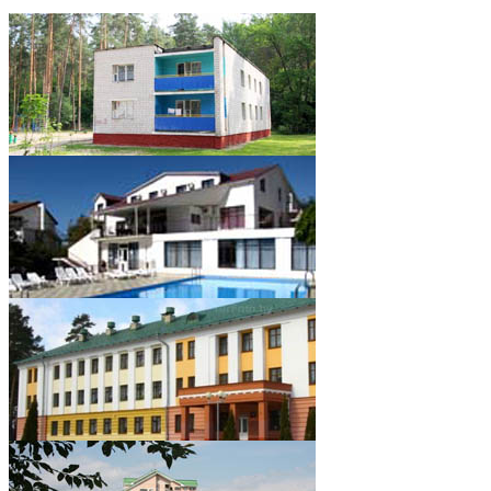
''Качье'' детский
реабилитационно -
оздоровительный центр,
Гомельская область
''Фея-1'' пансионат, к.з.
Джемете г. Анапа